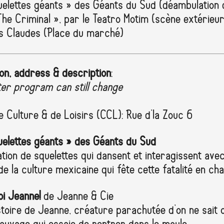
uelettes géants » des Géants du Sud (déambulation d
he Criminal », par le Teatro Motim (scène extérieu
s Claudes (Place du marché)
on, address & description
:
ter program can still change
 Culture & de Loisirs (CCL): Rue d’la Zouc 6
uelettes géants » des Géants du Sud
ion de squelettes qui dansent et interagissent avec 
e la culture mexicaine qui fête cette fatalité en cha
oi Jeanne!
de Jeanne & Cie
istoire de Jeanne, créature parachutée d’on ne sait o