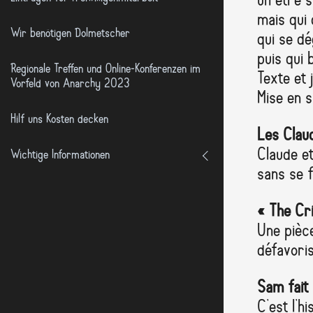
un être s
mais qui
Wir benötigen Dolmetscher
qui se dé
puis qui b
Regionale Treffen und Online-Konferenzen im
Texte et 
Vorfeld von Anarchy 2023
Mise en s
Hilf uns Kosten decken
Les Clau
Claude et
Wichtige Informationen
sans se f
« The Cri
Une pièc
défavoris
Sam fait
C’est l’h