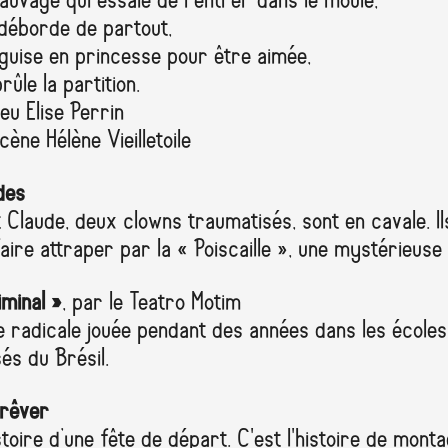
auvage qui essaie de rentrer dans le moule,
 déborde de partout,
guise en princesse pour être aimée,
rûle la partition.
jeu Elise Perrin
cène Hélène Vieilletoile
des
 Claude, deux clowns traumatisés, sont en cavale. I
aire attraper par la « Poiscaille », une mystérieuse 
minal »
, par le Teatro Motim
e radicale jouée pendant des années dans les écoles
és du Brésil.
 rêver
istoire d’une fête de départ. C'est l'histoire de mont