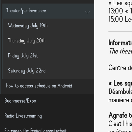
« Les sq
13:00 « T
Theater/performance
15:00 Le
Wednesday July 19th
Thursday July 20th
Informati
The thea
Friday July 21st
Centre de
Saturday July 22nd
« Les sq
How to access schedule on Android
Déambulat
manière d
Buchmesse/Expo
Agrafe t
Radio-Livestreaming
C’est l’h
Eintragen für Freiwilligenmitarbeit