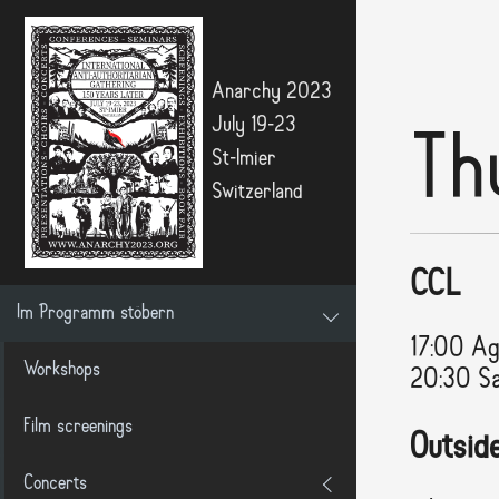
Anarchy 2023
July 19-23
Th
St-Imier
Switzerland
CCL
Im Programm stöbern
17:00 Ag
Workshops
20:30 Sa
Film screenings
Outsid
Concerts