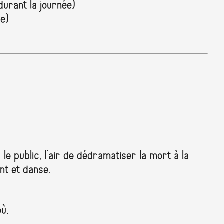
urant la journée)
re)
le public, l’air de dédramatiser la mort à la
nt et danse.
ù,