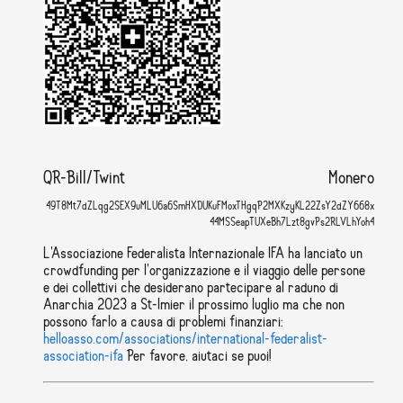
QR-Bill/Twint
Monero
49T8Mt7dZLqg2SEX9uMLU6a6SmHXDUKuFMoxTHgqP2MXKzyKL22ZsY2dZY668x
44MSSeapTUXeBh7Lzt8gvPs2RLVLhYoh4
L'Associazione Federalista Internazionale IFA ha lanciato un
crowdfunding per l'organizzazione e il viaggio delle persone
e dei collettivi che desiderano partecipare al raduno di
Anarchia 2023 a St-Imier il prossimo luglio ma che non
possono farlo a causa di problemi finanziari:
helloasso.com/associations/international-federalist-
association-ifa
Per favore, aiutaci se puoi!