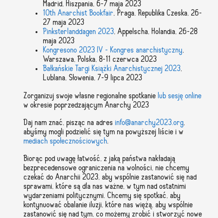
Madrid, Hiszpania, 6-7 maja 2023
10th Anarchist Bookfair
, Praga, Republika Czeska, 26-
27 maja 2023
Pinksterlanddagen 2023
, Appelscha, Holandia, 26-28
maja 2023
Kongresono 2023 IV - Kongres anarchistyczny
,
Warszawa, Polska, 8-11 czerwca 2023
Bałkańskie Targi Książki Anarchistycznej 2023
,
Lublana, Słowenia, 7-9 lipca 2023
Zorganizuj swoje własne regionalne spotkanie
lub sesję online
w okresie poprzedzającym Anarchy 2023
Daj nam znać, pisząc na adres
info@anarchy2023.org
,
abyśmy mogli podzielić się tym na powyższej liście i w
mediach społecznościowych
.
Biorąc pod uwagę łatwość, z jaką państwa nakładają
bezprecedensowe ograniczenia na wolności, nie chcemy
czekać do Anarchii 2023, aby wspólnie zastanowić się nad
sprawami, które są dla nas ważne, w tym nad ostatnimi
wydarzeniami politycznymi. Chcemy się spotkać, aby
kontynuować obalanie iluzji, które nas więżą, aby wspólnie
zastanowić się nad tym, co możemy zrobić i stworzyć nowe