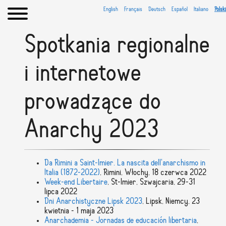
English
Français
Deutsch
Español
Italiano
Polski
Spotkania regionalne
i internetowe
prowadzące do
Anarchy 2023
Da Rimini a Saint-Imier. La nascita dell'anarchismo in
Italia (1872-2022)
, Rimini, Włochy, 18 czerwca 2022
Week-end Libertaire
, St-Imier, Szwajcaria, 29-31
lipca 2022
Dni Anarchistyczne Lipsk 2023
, Lipsk, Niemcy, 23
kwietnia - 1 maja 2023
Anarchademia - Jornadas de educación libertaria
,